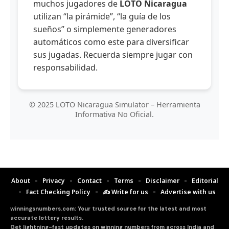
muchos jugadores de
LOTO Nicaragua
utilizan “la pirámide”, “la guía de los
sueños” o simplemente generadores
automáticos como este para diversificar
sus jugadas. Recuerda siempre jugar con
responsabilidad.
© 2025 LOTO Nicaragua Simulator – Herramienta
Informativa No Oficial.
About
Privacy
Contact
Terms
Disclaimer
Editorial
Fact Checking Policy
✍️ Write for us
Advertise with us
winningsnumbers.com: Your trusted source for the latest and most
accurate lottery results.
Get lightning-fast updates on winning numbers from across India and